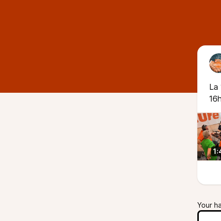
La 
16
1:
Your h