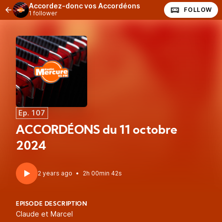
Accordez-donc vos Accordéons
FOLLOW
1 follower
Ep. 107
ACCORDÉONS du 11 octobre
2024
2 years ago
•
2h 00min 42s
EPISODE DESCRIPTION
Claude et Marcel