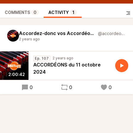
COMMENTS
0
ACTIVITY
1
Accordez-donc vos Accordéons
@accordeons
2 years ago
2 years ago
Ep. 107
ACCORDÉONS du 11 octobre
2024
2:00:42
0
0
0