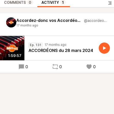
COMMENTS
0
ACTIVITY
1
Accordez-donc vos Accordéons
@accordeons
17 months ago
17 months ago
Ep. 131
ACCORDÉONS du 28 mars 2024
1:59:57
0
0
0