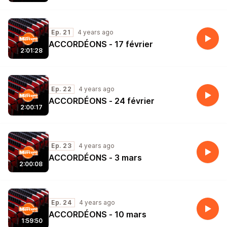
Ep. 21
4 years ago
ACCORDÉONS - 17 février
2:01:28
Ep. 22
4 years ago
ACCORDÉONS - 24 février
2:00:17
Ep. 23
4 years ago
ACCORDÉONS - 3 mars
2:00:08
Ep. 24
4 years ago
ACCORDÉONS - 10 mars
1:59:50