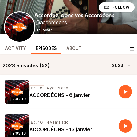
FOLLOW
Accordez-donc vos Accordéons
@accordeons
1 follower
ACTIVITY
EPISODES
ABOUT
2023 episodes (52)
2023
Ep. 15
4 years ago
ACCORDÉONS - 6 janvier
2:02:10
Ep. 16
4 years ago
ACCORDÉONS - 13 janvier
2:03:10