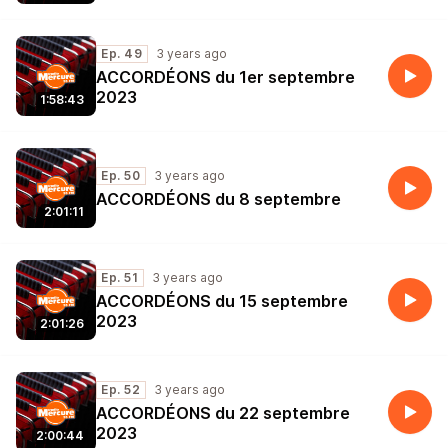
Ep. 49
3 years ago
ACCORDÉONS du 1er septembre
2023
1:58:43
Ep. 50
3 years ago
ACCORDÉONS du 8 septembre
2:01:11
Ep. 51
3 years ago
ACCORDÉONS du 15 septembre
2023
2:01:26
Ep. 52
3 years ago
ACCORDÉONS du 22 septembre
2023
2:00:44