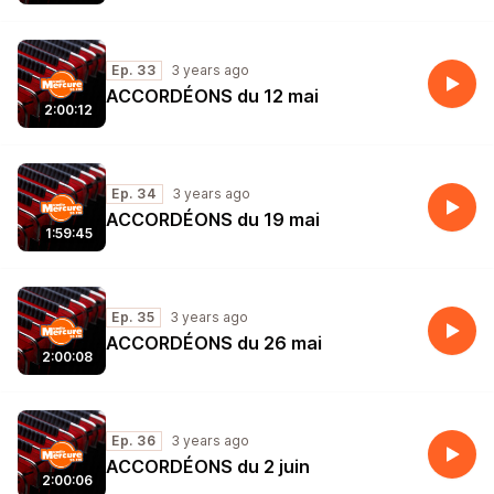
Ep. 33
3 years ago
ACCORDÉONS du 12 mai
2:00:12
Ep. 34
3 years ago
ACCORDÉONS du 19 mai
1:59:45
Ep. 35
3 years ago
ACCORDÉONS du 26 mai
2:00:08
Ep. 36
3 years ago
ACCORDÉONS du 2 juin
2:00:06