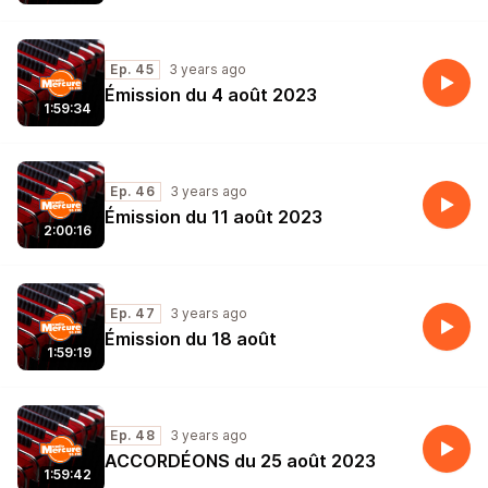
Ep. 45
3 years ago
Émission du 4 août 2023
1:59:34
Ep. 46
3 years ago
Émission du 11 août 2023
2:00:16
Ep. 47
3 years ago
Émission du 18 août
1:59:19
Ep. 48
3 years ago
ACCORDÉONS du 25 août 2023
1:59:42