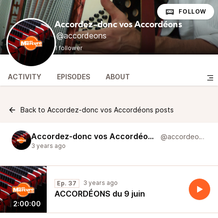
FOLLOW
Accordez-donc vos Accordéons
@accordeons
1 follower
ACTIVITY
EPISODES
ABOUT
Back to Accordez-donc vos Accordéons posts
Accordez-donc vos Accordéons
@accordeons
3 years ago
3 years ago
Ep. 37
ACCORDÉONS du 9 juin
2:00:00