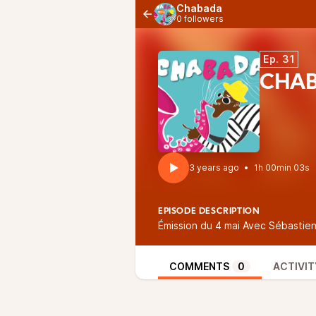
Chabada
0 followers
Ep. 31
CHAB
3 years ago
•
1h 00min 03s
EPISODE DESCRIPTION
Émission du 4 mai Avec Sébastie
COMMENTS
0
ACTIVIT