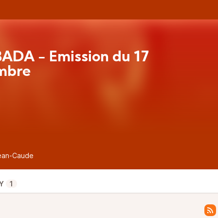
ADA - Émission du 17
mbre
Jean-Caude
Y
1