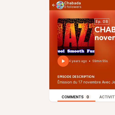
Chabada
0 followers
Ep. 08
CHAB
nove
4 years ago
•
59min 55s
EPISODE DESCRIPTION
Émission du 17 novembre Avec 
COMMENTS
0
ACTIVIT