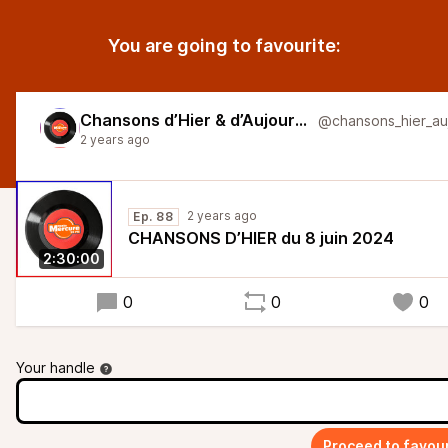
You are going to favourite:
Chansons d’Hier & d’Aujourd'hui
2 years ago
2 years ago
Ep. 88
CHANSONS D’HIER du 8 juin 2024
2:30:00
0
0
0
Your handle
Proceed to favour