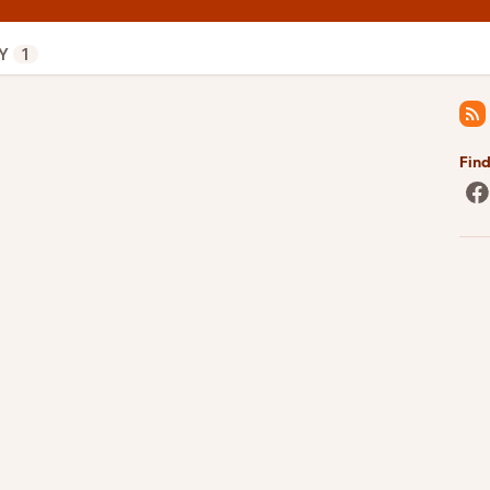
Y
1
Fin