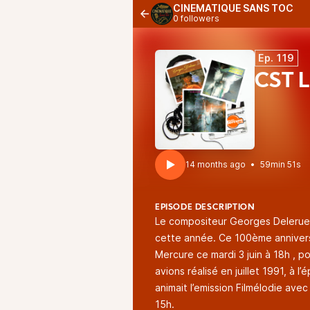
CINEMATIQUE SANS TOC
0 followers
Ep. 119
CST L
14 months ago
•
59min 51s
EPISODE DESCRIPTION
Le compositeur Georges Delerue 
cette année. Ce 100ème annivers
Mercure ce mardi 3 juin à 18h , p
avions réalisé en juillet 1991, à
animait l’emission Filmélodie ave
15h.