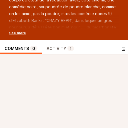
comédie noire, saupoudrée de poudre blanche, comme
on les aime, pas la poudre, mais les comédie noires !!)
d’Elizabeth Banks: “CRAZY BEAR”, dans lequel un gros
nounours a délaissé le bon miel, pour …. du bicarbonate
de soude (dixit Fernand Raynaud)
#DisTontonpourquoitutousses?“
Au programme également, un bon film de baston gantée
COMMENTS
0
ACTIVITY
1
… et réfléchie (ça arrive!) : “CREED III” de et avec
Michael B Jordan et ses 36 chandelles.
La réédition restaurée du film de la star des réalisateurs
Sud-Coréens Bong Joon Ho, “THE HOST”, à redécouvrir
en 4K!
Côté séries, du costaud avec Sylvester Stallone qui
nous prouve, 47 ans après le premier Rocky, que ses
poings ont encore de la répartie et pas seulement sur un
ring, mais dans “TULSA KING”. Ou alors la première série
de Marco Bellocchio, “ESTERNO NOTTE”, qui relate
l’enlèvement d’Aldo Moro par un commando des Brigades