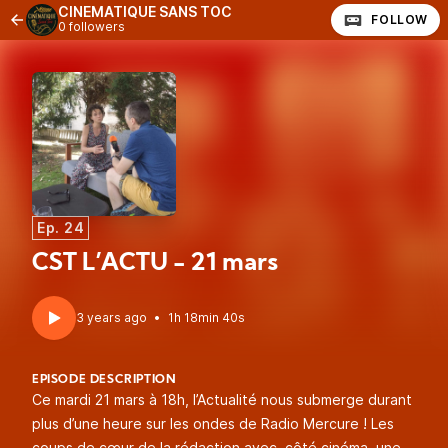
CINEMATIQUE SANS TOC
FOLLOW
0 followers
Ep. 24
CST L’ACTU - 21 mars
3 years ago
•
1h 18min 40s
EPISODE DESCRIPTION
Ce mardi 21 mars à 18h, l’Actualité nous submerge durant
plus d’une heure sur les ondes de Radio Mercure ! Les
coups de cœur de la rédaction avec, côté cinéma, une