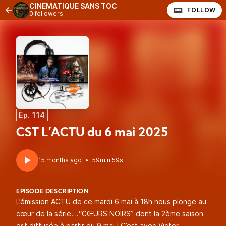
CINEMATIQUE SANS TOC
FOLLOW
0 followers
Ep. 114
CST L’ACTU du 6 mai 2025
15 months ago
•
59min 59s
EPISODE DESCRIPTION
L’émission ACTU de ce mardi 6 mai à 18h nous plonge au
cœur de la série….“CŒURS NOIRS” dont la 2ème saison
est diffusée à partir du 9 mai ! C’est avec Victor