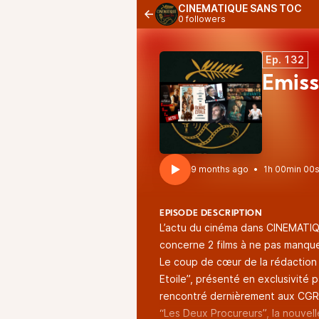
CINEMATIQUE SANS TOC
0 followers
Ep. 132
Émiss
9 months ago
•
1h 00min 00
EPISODE DESCRIPTION
L’actu du cinéma dans CINEMATI
concerne 2 films à ne pas manque
Le coup de cœur de la rédaction 
Etoile”, présenté en exclusivité 
rencontré dernièrement aux CGR 
“Les Deux Procureurs”, la nouvell