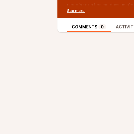
plongée d’un homme dans un régim
séries:
Une immersion dans le monde mals
réels, d’une famille unie par la r
COMMENTS
0
ACTIVIT
Murders”, sur Disney+ depuis le 
A l’occasion des commémoration 
entretien avec le réalisateur Jea
rencontre de victimes, ayant fai
dans un étroit couloir du Batacla
reconstruire ensemble est le thè
évoquerons également la dispari