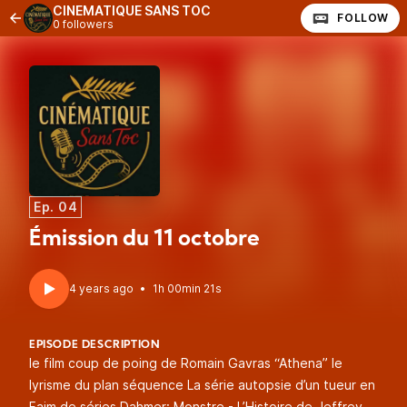
CINEMATIQUE SANS TOC
FOLLOW
0 followers
Ep. 04
Émission du 11 octobre
4 years ago
•
1h 00min 21s
EPISODE DESCRIPTION
le film coup de poing de Romain Gavras “Athena” le
lyrisme du plan séquence La série autopsie d’un tueur en
Faim de séries Dahmer: Monstre - L’Histoire de Jeffrey