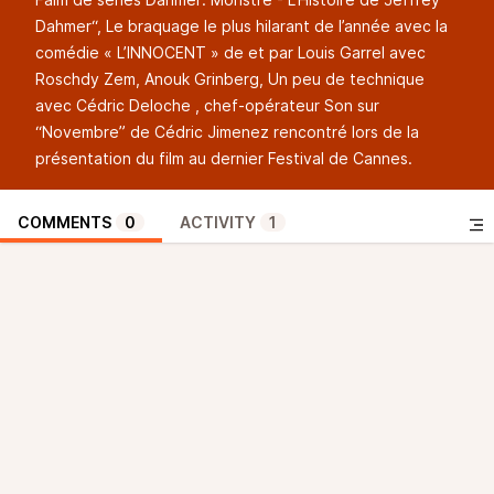
Dahmer“, Le braquage le plus hilarant de l’année avec la
comédie « L’INNOCENT » de et par Louis Garrel avec
Roschdy Zem, Anouk Grinberg, Un peu de technique
avec Cédric Deloche , chef-opérateur Son sur
“Novembre” de Cédric Jimenez rencontré lors de la
présentation du film au dernier Festival de Cannes.
COMMENTS
0
ACTIVITY
1