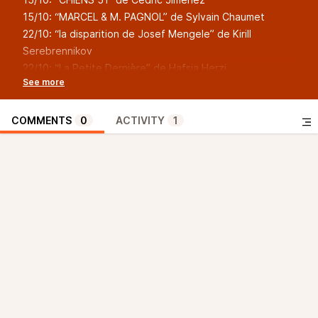
15/10: “MARCEL & M. PAGNOL” de Sylvain Chaumet
22/10: “la disparition de Josef Mengele” de Kirill
Serebrennikov
22/10: “La Petite Dernière” de Hafsia Herzi
29/10: “La Femme la plus riche du monde” de Thierry
Klifa
Un Focus sur “La Bonne étoile” qui sort 12 novembre et
COMMENTS
0
ACTIVITY
1
qui sera en avant-première au CGR BeauvaisR Beauvais
le lundi 20/10, à 14h15, en présence de son réalisateur
Pascal ELBÉ.
La visite de Philippe Lacheau à Hermes pour
l’inauguration de la salle des fêtes portant son nom,
nous permet de revenir en fin d’émission, sur un ITV
“Archives” de 2017 avec l’équipe du film “Alibi.com” qui
était à nos micros.