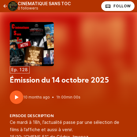
CINEMATIQUE SANS TOC
FOLLOW
0 followers
Ep. 128
Émission du 14 octobre 2025
10 months ago
•
1h 00min 00s
EPISODE DESCRIPTION
Ce mardi à 18h, l’actualité passe par une sélection de
films à l’affiche et aussi à venir.
15/10: “CHIENS 51” de Cédric Jimenez