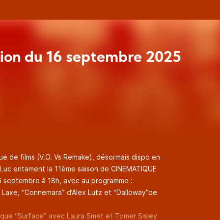
ion du 16 septembre 2025
ue de films (V.O. Vs Remake), désormais dispo en
Luc entament la 11ème saison de CINEMATIQUE
6 septembre à 18h, avec au programme :
r Laxe, “Connemara” d’Alex Lutz et “Dalloway”de
atique “Surface” avec Laura Smet et Tomer Sisley