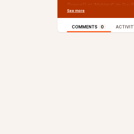
(France2) et “Mobland” de Guy R
Classe et Crasse, c’est selon, ave
Support Physique, qui n’est pas e
de “Subway” de Luc Besson.
COMMENTS
0
ACTIVIT