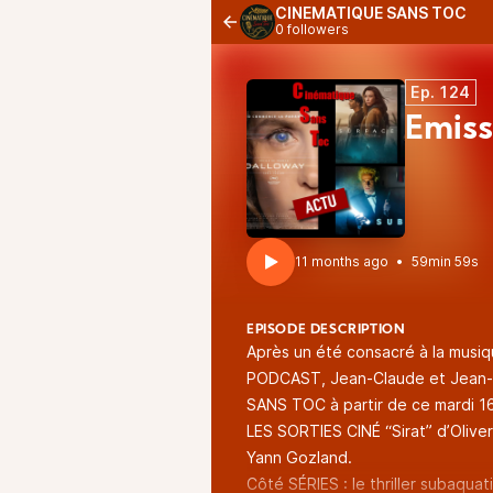
CINEMATIQUE SANS TOC
0 followers
Ep. 124
Émiss
11 months ago
•
59min 59s
EPISODE DESCRIPTION
Après un été consacré à la musiq
PODCAST, Jean-Claude et Jean-
SANS TOC à partir de ce mardi 1
LES SORTIES CINÉ “Sirat” d’Olive
Yann Gozland.
Côté SÉRIES : le thriller subaqu