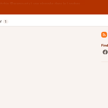
itchie (Paramount+) une plongée dans le Londres
c crimes organisés (ou pas)… une pépiiiite !!! Le
n reste, nous le réservons à la sortie en Blu-ray 4K
Y
1
Fin