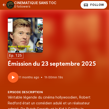
CINEMATIQUE SANS TOC
FOLLOW
0 followers
Ep. 125
Émission du 23 septembre 2025
11 months ago
•
1h 00min 19s
EPISODE DESCRIPTION
Véritable légende du cinéma hollywoodien, Robert
Redford était un comédien adulé et un réalisateur
admiré. De Butch Cassidy et le Kid à Gatsby le