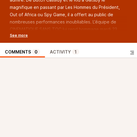
magnifique en passant par Les Hommes du Président,
Out of Africa ou Spy Game, il a offert au public de
nombreuses performances inoubliables. L’équipe de
CINEMATIQUE SANS TOC lui rend hommage mardi 23
septembre à 18h, avec une première partie que nous
consacrons à sa carrière à travers les musiques de ses
films. De “La Poursuite Impitoyable” (1966) au “Trois
COMMENTS
0
ACTIVITY
1
Jours du Condor” (1974)