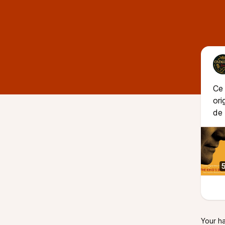
Ce 
ori
de 
Your h