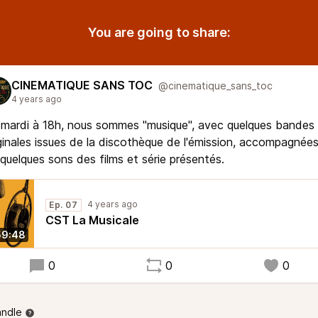
You are going to share:
CINEMATIQUE SANS TOC
@cinematique_sans_toc
4 years ago
mardi à 18h, nous sommes "musique", avec quelques bandes
ginales issues de la discothèque de l'émission, accompagnée
quelques sons des films et série présentés.
4 years ago
Ep. 07
CST La Musicale
59:48
0
0
0
andle