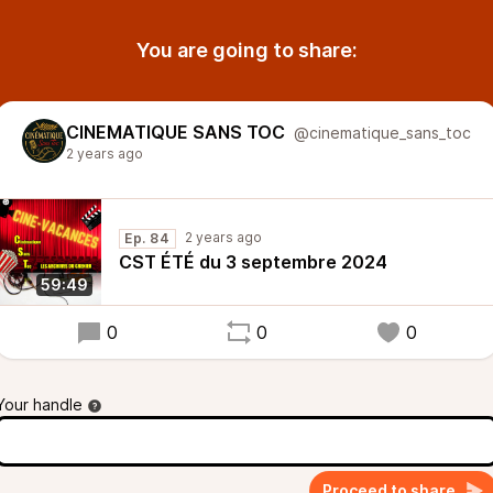
You are going to share:
CINEMATIQUE SANS TOC
@cinematique_sans_toc
2 years ago
2 years ago
Ep. 84
CST ÉTÉ du 3 septembre 2024
59:49
0
0
0
Your handle
Proceed to share