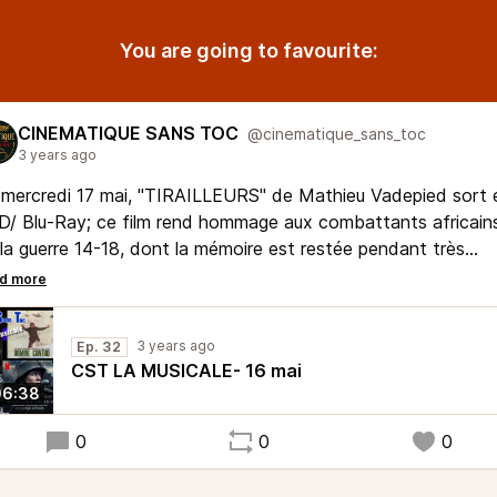
You are going to favourite:
CINEMATIQUE SANS TOC
@cinematique_sans_toc
3 years ago
mercredi 17 mai, "TIRAILLEURS" de Mathieu Vadepied sort 
/ Blu-Ray; ce film rend hommage aux combattants africain
la guerre 14-18, dont la mémoire est restée pendant très
gtemps invisibilisée. Outre la partition d'Alexandre Desplat p
film poignant avec Omar SY, c'est l'occasion ce mardi 16 à 1
voquer en musiques quelques films relatant le premier conflit
3 years ago
Ep. 32
dial. Rediffusion dimanche 21 à 15h.
CST LA MUSICALE- 16 mai
06:38
0
0
0