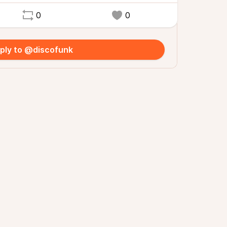
0
0
ply to @discofunk