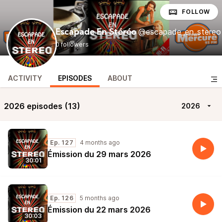
FOLLOW
@escapade_en_stereo
Escapade En Stéréo
0 followers
ACTIVITY
EPISODES
ABOUT
2026 episodes (13)
2026
Ep. 127
4 months ago
Émission du 29 mars 2026
30:01
Ep. 126
5 months ago
Émission du 22 mars 2026
30:03