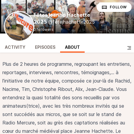
FOLLOW
Fêtes Jeanne Hachette
@fetejhachette2025
2025
0 followers
ACTIVITY
EPISODES
ABOUT
Plus de 2 heures de programme, regroupant les entretiens,
reportages, interviews, rencontres, témoignages,… à
l’initiative de notre équipe, composée ce jour-là de Rachid,
Nacime, Tim, Christophe Ribout, Alix, Jean-Claude. Vous
entendrez la quasi totalité des sons recueillis par vos
animateurs(trice), avec les très nombreux invités qui se
sont succédés aux micros, que se soit sur le stand de
Radio Mercure, soit au grès des captations réalisées au
cœur du marché médiéval place Jeanne Hachette. Le