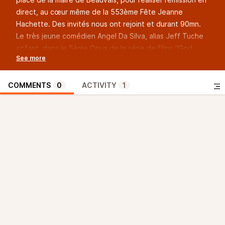
direct, au cœur même de la 553ème Fête Jeanne
Hachette. Des invités nous ont rejoint et durant 90mn.
Le très jeune comédien Angel Da Silva, alias Jeff Tuche
enfant, dans le 5ème Opus de la série de films “God
Save The Tuche”, accompagné de sa maman, Antoine
Salitot, directeur de l’ Elispace - Officiel, Axelle Carrier,
scénariste réalisatrice qui co-organise le Festival du
COMMENTS
0
ACTIVITY
1
Court Métrage à Saint Just en Chaussée, mais
également Clément Buisson, directeur du CGR Beauvais