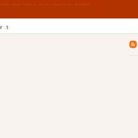
elle s’est battue et pas contre les Anglais!
n sait que … Brexit ou non, la musique adoucie les
Y
1