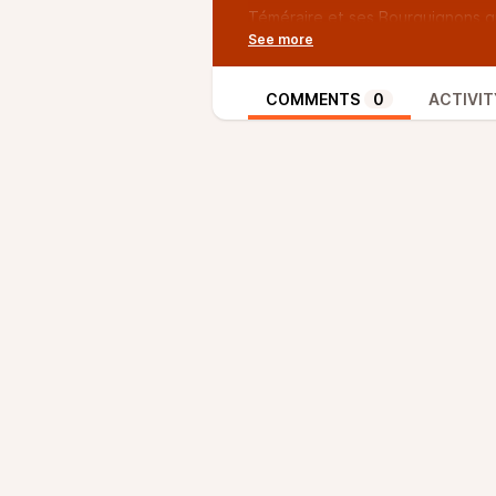
Téméraire et ses Bourguignons qu’
L’honneur est donc sauf et chacu
mœurs.
COMMENTS
0
ACTIVIT