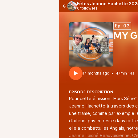
Fêtes Jeanne Hachette 202
0 followers
Ep. 03
MY G
14 months ago
•
47min 14s
EPISODE DESCRIPTION
Pour cette émission “Hors Série”
Jeanne Hachette à travers des c
une trame, comme par exemple le
d’ailleurs pas en reste dans cett
elle a combattu les Anglais, not
Jeanne Laisné Beauvaisienne. C’e