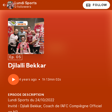
Lundi Sports
FOLLOW
0 followers
Ep. 05
Djilalli Bekkar
4 years ago
•
1h 13min 02s
EPISODE DESCRIPTION
Lundi Sports du 24/10/2022
Invité : Djilalli Bekkar, Coach de l’AFC Compiègne Officiel
en N3