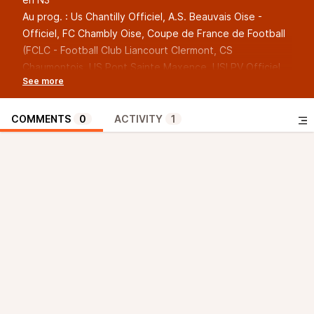
Au prog. : Us Chantilly Officiel, A.S. Beauvais Oise -
Officiel, FC Chambly Oise, Coupe de France de Football
(FCLC - Football Club Liancourt Clermont, CS
Chaumontois, US Pont Sainte Maxence, USLPV Officiel,
Foot Oise 60), Beauvais Rugby Club - BRC, RCC Rugby
Club Compiègnois, Bouc Volley Officiel, Beauvais OUC
Handball, As Neuilly En Thelle Handball, Les Lions de
COMMENTS
0
ACTIVITY
1
Compiègne (hockey sur glace), CTC Club Tennis
Clermontois, Coudun Tennis de Table, Decathlon
Beauvais (Aubin Gayar, Sebastien Desmarais, Philippe
Foviaux), District Oise De Football…