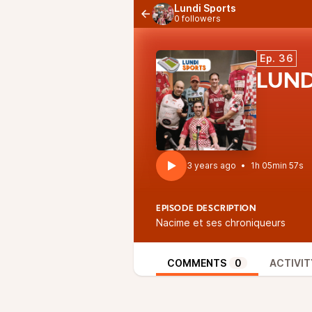
Lundi Sports
0 followers
Ep. 36
LUND
3 years ago
•
1h 05min 57s
EPISODE DESCRIPTION
Nacime et ses chroniqueurs
COMMENTS
0
ACTIVIT