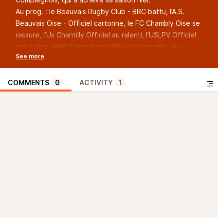
Au prog. : le Beauvais Rugby Club - BRC battu, l’A.S.
Beauvais Oise - Officiel cartonne, le FC Chambly Oise se
rassure, l’Us Chantilly Officiel au ralenti, l’USLPV Officiel
irrégulière, l’AFC Compiègne Officiel se rebiffe, les
résultats en U19 Nat., R1 (Us Saint Maximin Football, CS
Chaumontois, US Choisy Au Bac, USM Senlis Officiel…) et
R1F (Féminines de l’ASBO), Madeleine Malonga aux JO à
COMMENTS
0
ACTIVITY
1
99 %, la DN1 du CC Nogent sur Oise pas en réussite,
Yvan Mendy (BCOP Pont Ste Maxence) face à un gros
défi européen, le Point Pré-Nat. (Basket- Ball La Croix
Saint Ouen, SCBB - Stade Compiégnois Basket-Ball,
Beauvais BCO, ASCC Margny, Gouvieux Basket Oise)…