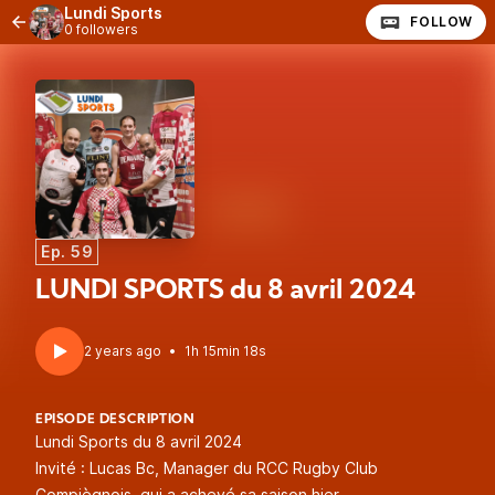
Lundi Sports
FOLLOW
0 followers
Ep. 59
LUNDI SPORTS du 8 avril 2024
2 years ago
•
1h 15min 18s
EPISODE DESCRIPTION
Lundi Sports du 8 avril 2024
Invité : Lucas Bc, Manager du RCC Rugby Club
Compiègnois, qui a achevé sa saison hier.