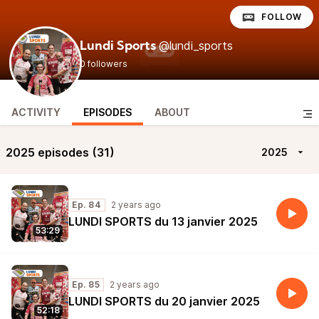
FOLLOW
@lundi_sports
Lundi Sports
0 followers
ACTIVITY
EPISODES
ABOUT
2025 episodes (31)
2025
Ep. 84
2 years ago
LUNDI SPORTS du 13 janvier 2025
53:29
Ep. 85
2 years ago
LUNDI SPORTS du 20 janvier 2025
52:18