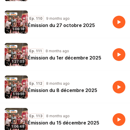
Ep. 110
9 months ago
Émission du 27 octobre 2025
1:08:18
Ep. 111
8 months ago
Émission du 1er décembre 2025
1:27:03
Ep. 112
8 months ago
Émission du 8 décembre 2025
1:19:55
Ep. 113
8 months ago
Émission du 15 décembre 2025
1:06:48