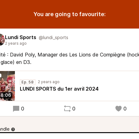
You are going to favourite:
Lundi Sports
@lundi_sports
2 years ago
ité : David Poly, Manager des Les Lions de Compiègne (hoc
 glace) en D3.
2 years ago
Ep. 58
LUNDI SPORTS du 1er avril 2024
58:06
0
0
0
andle