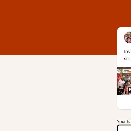
Inv
sur
Your h