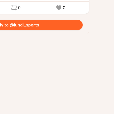
0
0
ly to @lundi_sports