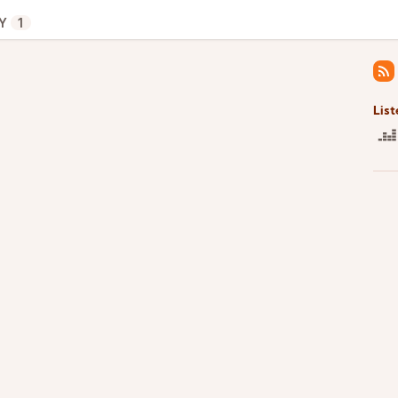
Y
1
List