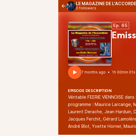
LE MAGAZINE DE L'ACCORD
0 followers
Ep. 65
Émiss
7 months ago
•
1h 00min 01s
EPISODE DESCRIPTION
Véritable FEERIE VIENNOISE dans 
programme : Maurice Larcange, Mi
Laurent Derache, Jean Harduin, D
Jacques Ferchit, Gérard Lamolère,
André Blot, Yvette Horner, Mauri