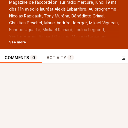
Magazine de l’accordéon, sur radio mercure, lundi 19 mai
dès 11h avec le lauréat Alexis Labarrière. Au programme :
Nicolas Rapicault, Tony Muréna, Bénédicte Grimal,
Christian Peschel, Marie-Andrée Joerger, Mikael Vigneau,
Enrique Uguarte, Mickaël Richard, Loulou Legrand,
Yvette Horner, Richard Galliano, Maurice Larcange,
Stéphanie Rodriguez, André Loppe, Vincent Carenzi,
Gérard Lamolère, Louis Corchia, Fabienne et Corinne
Chapuis.
COMMENTS
0
ACTIVITY
1