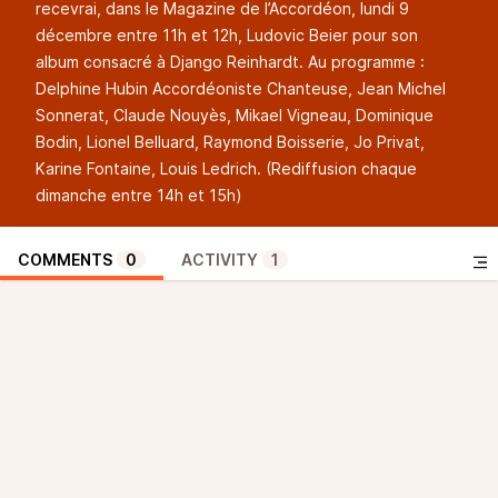
recevrai, dans le Magazine de l’Accordéon, lundi 9
décembre entre 11h et 12h, Ludovic Beier pour son
album consacré à Django Reinhardt. Au programme :
Delphine Hubin Accordéoniste Chanteuse, Jean Michel
Sonnerat, Claude Nouyès, Mikael Vigneau, Dominique
Bodin, Lionel Belluard, Raymond Boisserie, Jo Privat,
Karine Fontaine, Louis Ledrich. (Rediffusion chaque
dimanche entre 14h et 15h)
COMMENTS
0
ACTIVITY
1