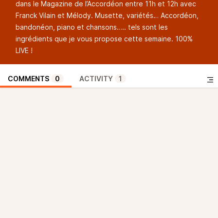
dans le Magazine de l’Accordéon entre 11h et 12h avec
Franck Vilain et Mélody. Musette, variétés… Accordéon,
bandonéon, piano et chansons….. tels sont les
ingrédients que je vous propose cette semaine. 100%
LIVE !
COMMENTS
0
ACTIVITY
1