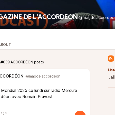
GAZINE DE L'ACCORDÉON
@magdelaccordeo
ABOUT
L&#039;ACCORDÉON posts
List
'ACCORDÉON
@magdelaccordeon
e Mondial 2025 ce lundi sur radio Mercure
ordéon avec Romain Pruvost
 ago