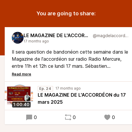
You are going to share:
LE MAGAZINE DE L'ACCORDÉON
@magdelaccordeon
17 months ago
Il sera question de bandonéon cette semaine dans le
Magazine de l'accordéon sur radio Radio Mercure,
entre 11h et 12h ce lundi 17 mars. Sébastien
Authemayou sera mon invité et avec lui, nous
parlerons du bandonéon, bien sur, mais aussi d'Astor
Piazzola et du duo Duo Intermezzo
17 months ago
Ep. 24
LE MAGAZINE DE L'ACCORDÉON du 17
mars 2025
1:00:40
0
0
0