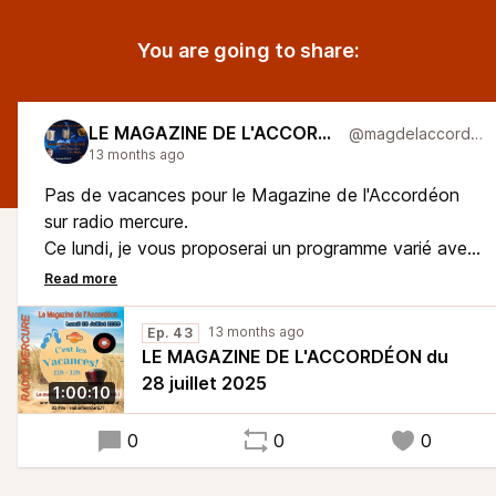
You are going to share:
LE MAGAZINE DE L'ACCORDÉON
@magdelaccordeon
13 months ago
Pas de vacances pour le Magazine de l'Accordéon
sur radio mercure.
Ce lundi, je vous proposerai un programme varié avec
Lionel Belluard, Fred Bourlard, Jean Harduin, Jean
Robert Chappelet, E Macias, Sébastien Farge,, Harry
Verschueren, Yvette Horner, Régine, Nicolas
13 months ago
Ep. 43
Rapicault, Trio d'Accordéon, Stéphanie Rodriguez,
LE MAGAZINE DE L'ACCORDÉON du
Thierry Bonnefous, Louis Ledrich (le 45 tours de la
28 juillet 2025
1:00:10
semaine), Alain Musichini, Ludovic Beier, Manu
Maugain et André Trichot, Corinne Rousselet.
0
0
0