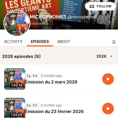
FOLLOW
@microphonies
MICROPHONIES
0 followers
ACTIVITY
EPISODES
ABOUT
2026 episodes (8)
2026
Ep. 64
5 months ago
Émission du 2 mars 2026
1:03:16
Ep. 63
5 months ago
Émission du 23 février 2026
1:02:05