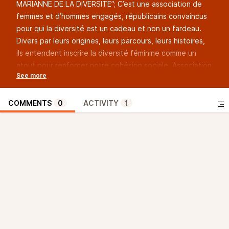
MARIANNE DE LA DIVERSITE”; C’est une association de
femmes et d’hommes engagés, républicains convaincus
pour qui la diversité est un cadeau et non un fardeau.
Divers par leurs origines, leurs parcours, leurs histoires,
ils entendent inscrire la diversité féminine comme un
atout pour renforcer notre cohésion sociale. Association
laïque, fondée au lendemain des émeutes des banlieues
de l’automne 2005 par Fadila Mehal et Bornia Tarall, elle
a été créée dans le but « d’inscrire la diversité féminine
COMMENTS
0
ACTIVITY
1
comme un espoir pour renforcer la cohésion sociale et la
société française », et entend donner toute leur place
dans la République aux femmes soucieuses de s’engager
et de transmettre leur savoir, leurs compétences, leurs
histoires et la transmission de leur mémoire. C’est Fatima
MASSAU, responsable de la délégation Hauts-de-France
et membre du Conseil d’Administration de l’antenne
nationale, qui répond aux questions de Rachid dans “La
Parole aux Associations”. Rediffusions, mardi 28 à 17h et
jeudi 30 mars à midi.