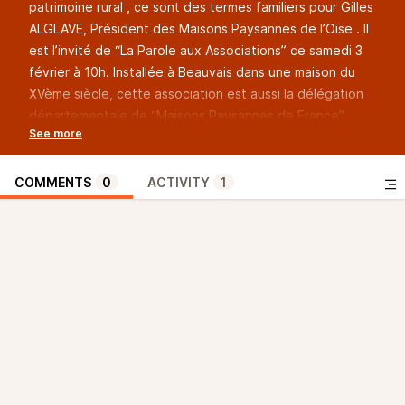
patrimoine rural , ce sont des termes familiers pour Gilles
ALGLAVE, Président des Maisons Paysannes de l’Oise . Il
est l’invité de “La Parole aux Associations” ce samedi 3
février à 10h. Installée à Beauvais dans une maison du
XVème siècle, cette association est aussi la délégation
départementale de “Maisons Paysannes de France”,
fondée en 1965 reconnue d’utilité publique de
sauvegarde de l’habitat rural traditionnel , dont Gilles est
aussi le président depuis 2018. Vous pouvez être
COMMENTS
0
ACTIVITY
1
accompagné dans votre projet grâce à une expérience
unique de plus de cinquante ans dans le domaine de la
sauvegarde du patrimoine rural bâti et paysager. Vous
souhaitez poser des questions, avoir l’œil d’un expert,
acquérir des techniques traditionnelles de construction
et de restauration, trouver de la documentation sur tel
ou tel sujet, les aider à défendre le patrimoine…. des
éléments de réponses se trouvent sur le site
www.maisonspaysannesoise.fr
.