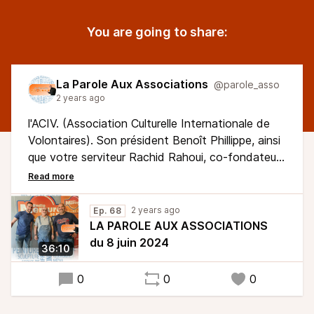
You are going to share:
La Parole Aux Associations
@parole_asso
2 years ago
l'ACIV. (Association Culturelle Internationale de
Volontaires). Son président Benoît Phillippe, ainsi
que votre serviteur Rachid Rahoui, co-fondateur
de l'association répondent à nos questions ce
samedi 08 juin à 10h (rediffusion lundi 11 à 17h et
jeudi 13 juin à midi)
2 years ago
Ep. 68
LA PAROLE AUX ASSOCIATIONS
du 8 juin 2024
36:10
0
0
0