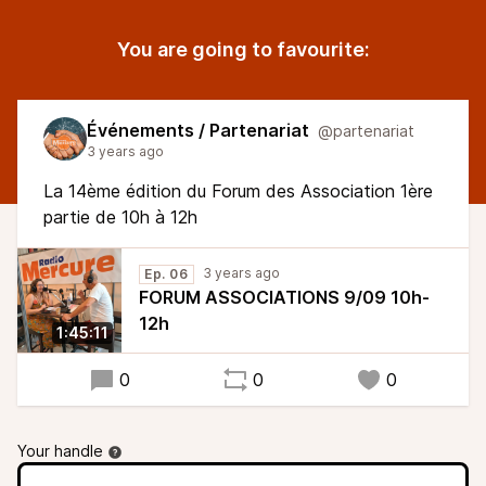
You are going to favourite:
Événements / Partenariat
@partenariat
3 years ago
La 14ème édition du Forum des Association 1ère
partie de 10h à 12h
3 years ago
Ep. 06
FORUM ASSOCIATIONS 9/09 10h-
12h
1:45:11
0
0
0
Your handle