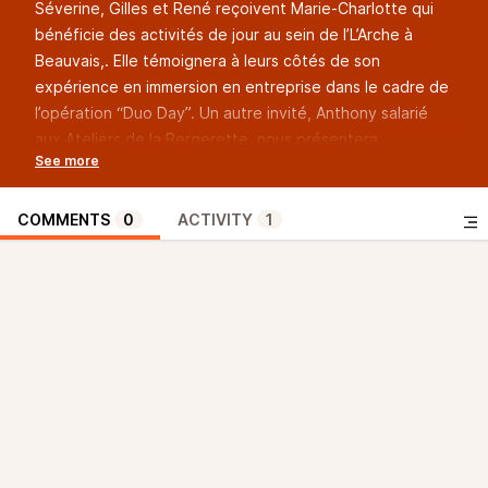
Séverine, Gilles et René reçoivent Marie-Charlotte qui
bénéficie des activités de jour au sein de l’L’Arche à
Beauvais,. Elle témoignera à leurs côtés de son
expérience en immersion en entreprise dans le cadre de
l’opération “Duo Day”. Un autre invité, Anthony salarié
aux Ateliers de la Bergerette, nous présentera
l’expérience lancée conjointement par la Communauté
d’Agglomération du Beauvaisis et la Ville de Beauvais
pour un défit de taille: le défit “Zéro déchets” !
COMMENTS
0
ACTIVITY
1
Rediffusion mardi 3 décembre à 17h et jeudi 5 décembre
à midi.