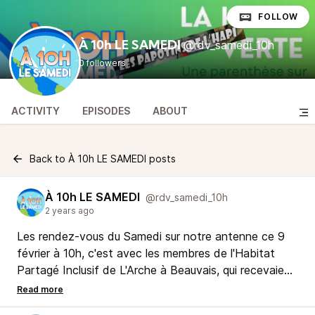
FOLLOW
@rdv_samedi_10h
À 10h LE SAMEDI
0 followers
ACTIVITY
EPISODES
ABOUT
Back to À 10h LE SAMEDI posts
À 10h LE SAMEDI
@rdv_samedi_10h
2 years ago
Les rendez-vous du Samedi sur notre antenne ce 9
février à 10h, c'est avec les membres de l'Habitat
Partagé Inclusif de L'Arche à Beauvais, qui recevaient
dans leurs locaux, plus précisément dans ... leur
cuisine, 5 étudiantes de l'Institut UNILASALLE de