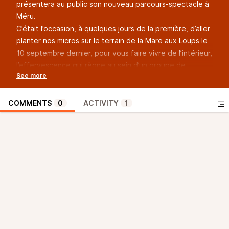
présentera au public son nouveau parcours-spectacle à
Méru.
C’était l’occasion, à quelques jours de la première, d’aller
planter nos micros sur le terrain de la Mare aux Loups le
10 septembre dernier, pour vous faire vivre de l’intérieur,
l’effervescence qui règne au sein d’un groupe de
bénévoles qui s’affaire depuis des mois pour vous
donner le meilleur d’eux-mêmes ces 2 derniers weekend
de septembre.
COMMENTS
0
ACTIVITY
1
1814 : le prince de Conti et seigneur de l’Isle-Adam
décède sans héritier légitime. Le roi Louis XVIII
s’approprie alors la Tour de Méru… mais un jeune
marquis, le musicien Gatays, est bien décidé à prouver
sa filiation et à réclamer son bien.
Ses seuls alliés ? Les spectateurs ! Oserez-vous
remonter aux origines de l’Histoire pour l’aider dans sa
quête ?
PARTICIPEZ en famille à la nouvelle aventure
noctambulatoire des Artsouilles. REMONTEZ LE TEMPS