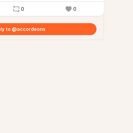
0
0
ly to @accordeons