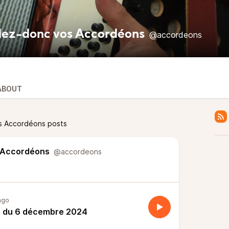
ez-donc vos Accordéons
@accordeons
ABOUT
s Accordéons posts
 Accordéons
@accordeons
ago
du 6 décembre 2024