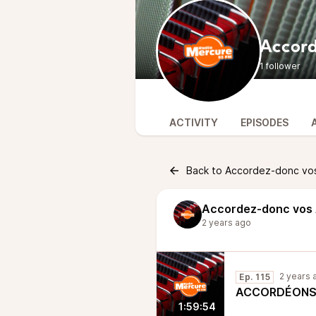
Accord
1 follower
ACTIVITY
EPISODES
Back to Accordez-donc vo
Accordez-donc vos
2 years ago
2 years 
Ep. 115
ACCORDÉONS 
1:59:54