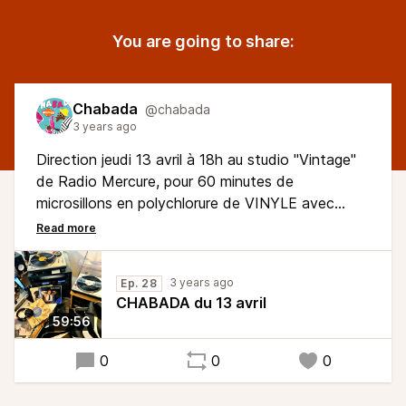
You are going to share:
Chabada
@chabada
3 years ago
Direction jeudi 13 avril à 18h au studio "Vintage"
de Radio Mercure, pour 60 minutes de
microsillons en polychlorure de VINYLE avec
quelques raretés restaurées de la discothèque
JAZZ de Radio Mercure. Les platines vont
chauffer !! Rediffusion samedi 15 avril à 16h.
3 years ago
Ep. 28
CHABADA du 13 avril
59:56
0
0
0