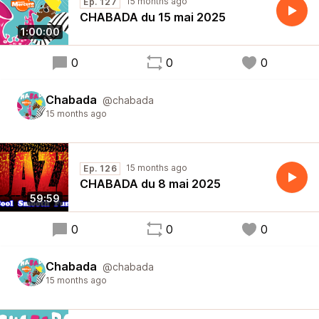
15 months ago
Ep. 127
CHABADA du 15 mai 2025
1:00:00
0
0
0
Chabada
@chabada
15 months ago
15 months ago
Ep. 126
CHABADA du 8 mai 2025
59:59
0
0
0
Chabada
@chabada
15 months ago