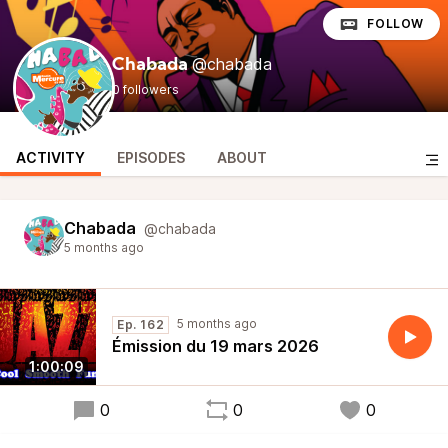
FOLLOW
@chabada
Chabada
0 followers
ACTIVITY
EPISODES
ABOUT
Chabada
@chabada
5 months ago
5 months ago
Ep. 162
Émission du 19 mars 2026
1:00:09
0
0
0