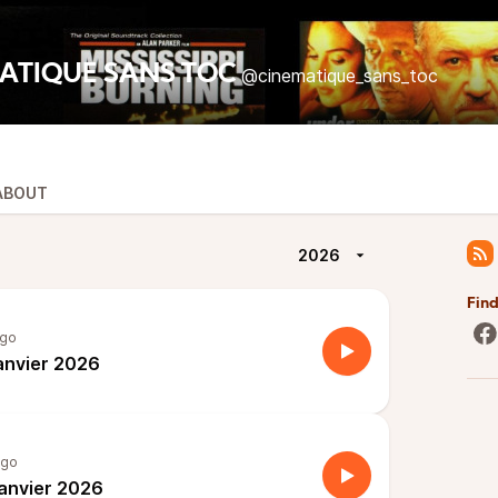
ATIQUE SANS TOC
@cinematique_sans_toc
ABOUT
2026
Fin
ago
janvier 2026
ago
janvier 2026