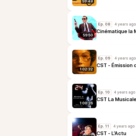
59:48
Ep. 08
4 years ago
Cinématique la 
59:50
Ep. 09
4 years ago
CST - Émission 
1:02:32
Ep. 10
4 years ago
CST La Musicale
1:00:26
Ep. 11
4 years ago
CST - L’Actu