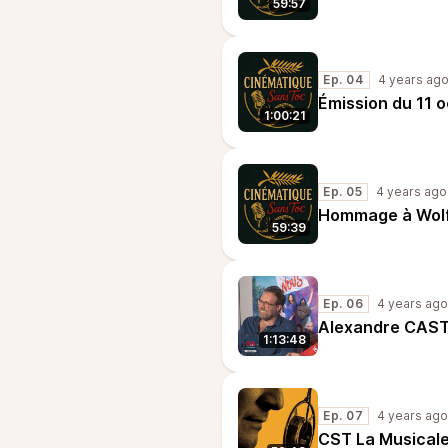
59:57
Ep. 04
4 years ag
Émission du 11 
1:00:21
Ep. 05
4 years ago
Hommage à Wol
59:39
Ep. 06
4 years ago
Alexandre CAS
1:13:48
Ep. 07
4 years ago
CST La Musical