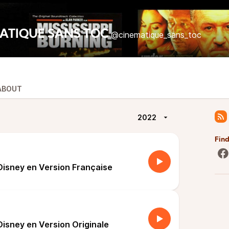
ATIQUE SANS TOC
@cinematique_sans_toc
ABOUT
2022
Fin
Disney en Version Française
Disney en Version Originale