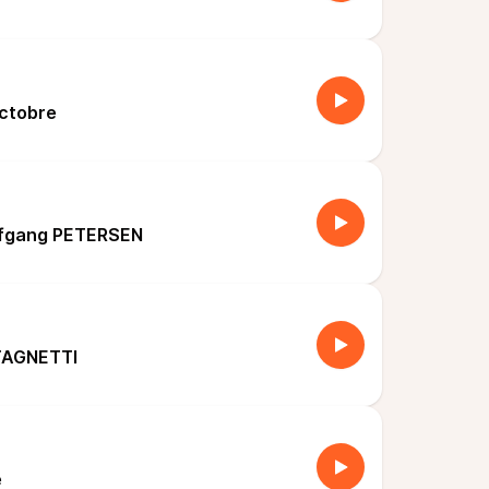
o
octobre
fgang PETERSEN
TAGNETTI
e